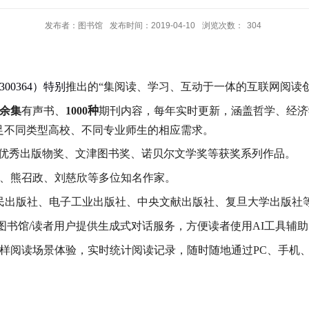
发布者：图书馆
发布时间：2019-04-10
浏览次数：
304
300364
）特别
推出的
“集阅读、学习、互动于一体的互联网阅读
余集
有声书、
1000
种
期刊内容，每年实时更新，涵盖哲学、经济
足不同类型高校、不同专业师生的相应需求。
华优秀出版物奖、文津图书奖、诺贝尔文学奖等获奖系列作品。
、熊召政、刘慈欣等多位知名作家。
民出版社、电子工业出版社、中央文献出版社、复旦大学出版社
图书馆
/
读者用户提供生成式对话服务，方便读者使用
AI
工具辅助
样阅读场景体验，实时统计阅读记录，随时随地通过
PC
、手机