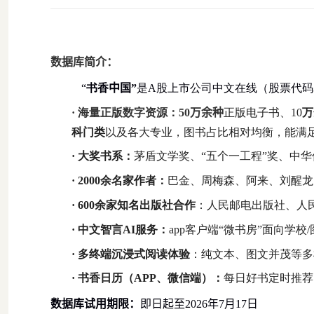
数据库简介：
“
书香
中国
”
是
A
股上市公司中文在线（股票代码
· 海量正版数字资源：
50
万余种
正版电子书、
10
万
科门类
以及各大专业，图书占比相对均衡，能满
· 大奖书系：
茅盾文学奖、“五个一工程”奖、中
· 2000
余名家作者：
巴金、周梅森、阿来、刘醒龙
· 600
余家知名出版社合作
：人民邮电出版社、人
· 中文智言
AI
服务：
app
客户端“微书房”面向学校
/
· 多终端沉浸式阅读体验
：纯文本、图文并茂等多
· 书香日历（
APP
、微信端）：
每日好书定时推荐
数据库试用期限：
即日起至
2026
年
7
月
17
日