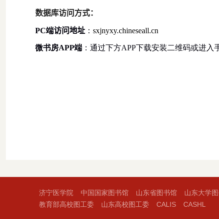
数据库访问方式：
PC
端
访问地址
：
sxjnyxy.chineseall.cn
微书房
APP
端
：通过下方
APP
下载安装二维码或进入
济宁医学院
中国国家图书馆
山东省图书馆
山东大学图
教育部高校图工委
山东高校图工委
CALIS
CASHL