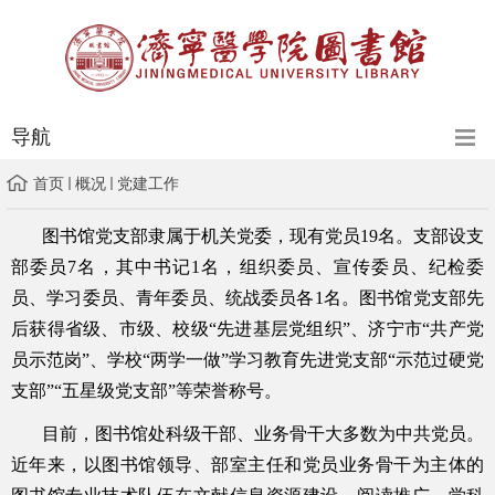
导航
首页
概况
党建工作
图书馆党支部隶属于机关党委，现有党员
19
名
。支部设支
部委员
7
名，其中书记
1
名，组织委员、宣传委员、纪检委
员、学习委员、青年委员、统战委员各
1
名。图书馆党支部先
后获得省级、市级、校级
“
先进基层党组织
”
、济宁市
“
共产党
员示范岗
”
、学校
“
两学一做
”
学习教育先进党支部
“
示范过硬党
支部
”“
五星级党支部
”
等荣誉称号。
目前，图书馆处科级干部、业务骨干大多数为中共党员。
近年来，以图书馆领导、部室主任和党员业务骨干为主体的