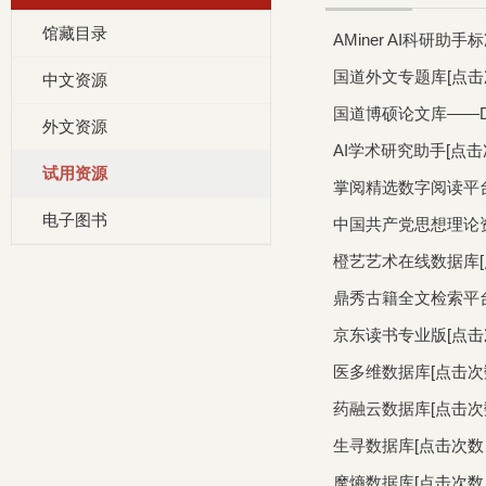
馆藏目录
AMiner AI科研助手
国道外文专题库
[点
中文资源
国道博硕论文库——D
外文资源
AI学术研究助手
[点
试用资源
掌阅精选数字阅读平
电子图书
中国共产党思想理论
橙艺艺术在线数据库
鼎秀古籍全文检索平
京东读书专业版
[点
医多维数据库
[点击
药融云数据库
[点击
生寻数据库
[点击次数
摩熵数据库
[点击次数